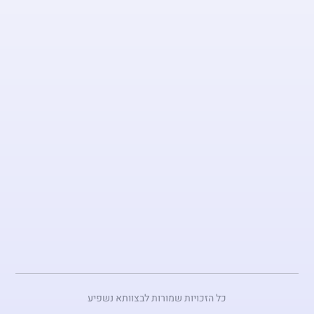
לא
חיות
ברווחה
נאמנות
פותחים
עתיד
יוצאות
למאבק
חתימת
הסכם
קיבוצי
של
עובדי
פותחים
עתיד
כל הזכויות שמורות לבצוותא נשפיע